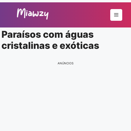
Pular
para
Menu
o
conteúdo
Paraísos com águas
cristalinas e exóticas
ANÚNCIOS